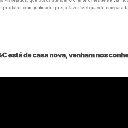
s Planejados, que busca atender o cliente diretamente via indú
 de produtos com qualidade, preço favorável quando comparada
C está de casa nova, venham nos conh