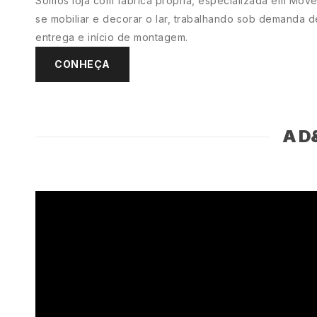
Somos loja com fábrica própria, especializada em Móvei
se mobiliar e decorar o lar, trabalhando sob demanda
entrega e início de montagem.
CONHEÇA
A D&