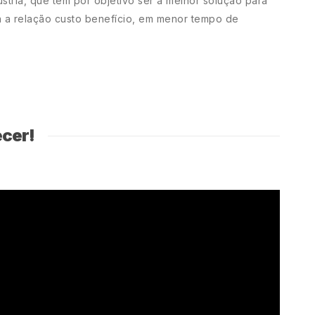
stria, que tem por objetivo ser a melhor solução para
 a relação custo benefício, em menor tempo de
ecer!