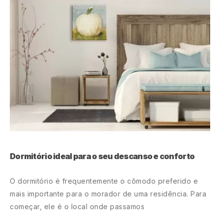
o
 é
Dormitório ideal para o seu descanso e conforto
U
O dormitório é frequentemente o cômodo preferido e
S
mais importante para o morador de uma residência. Para
p
começar, ele é o local onde passamos
p