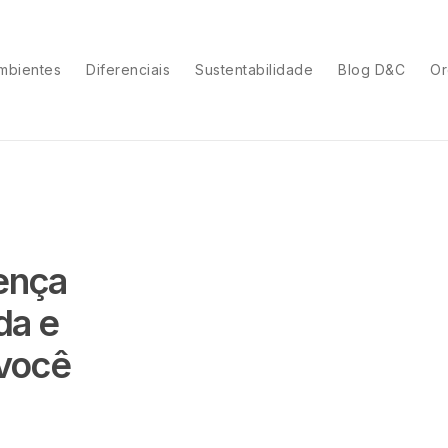
mbientes
Diferenciais
Sustentabilidade
Blog D&C
Or
ença
da e
 você