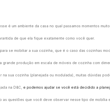
 esse é um ambiente da casa no qual passamos momentos muito
garantida de que ela fique exatamente como você quer.
 para se mobiliar a sua cozinha, que é o caso das cozinhas mo
 uma grande produção em escala de móveis de cozinha com dim
ar na sua cozinha (planejada ou modulada), muitas dúvidas po
ejada na D&C,
e podemos ajudar se você está decidido a planej
ão as questões que você deve observar nesse tipo de mobília e