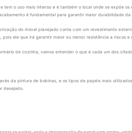
 tem o uso mais intenso e é também o local onde se expõe os 
no acabamento é fundamental para garantir maior durabilidade da
bricação do móvel planejado conta com um revestimento externo
pois ele que irá garantir maior ou menor resistência a riscos e
armário de cozinha, vamos entender o que é cada um dos citad
avés da pintura de bobinas, e os tipos de papéis mais utilizado
or desejado.
papel ao painel, após a impregnação do papel com resina, origi