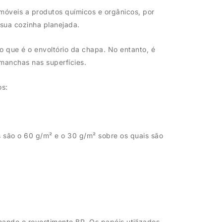
móveis a produtos químicos e orgânicos, por
 sua cozinha planejada.
 que é o envoltório da chapa. No entanto, é
 manchas nas superfícies.
os:
s são o 60 g/m² e o 30 g/m² sobre os quais são
nando o revestimento BP. Os papéis utilizados