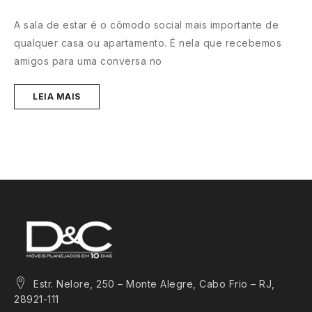
s
A sala de estar é o cômodo social mais importante de
C
qualquer casa ou apartamento. É nela que recebemos
u
amigos para uma conversa no
e
LEIA MAIS
Estr. Nelore, 250 – Monte Alegre, Cabo Frio – RJ,
28921-111