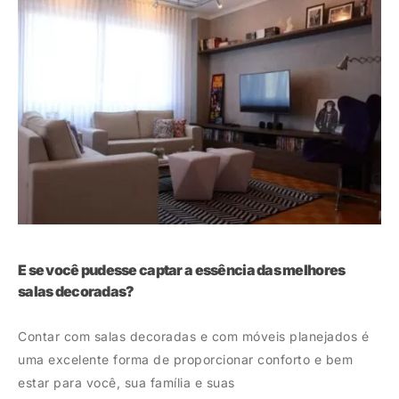
E se você pudesse captar a essência das melhores
salas decoradas?
O
s
Contar com salas decoradas e com móveis planejados é
uma excelente forma de proporcionar conforto e bem
F
estar para você, sua família e suas
i