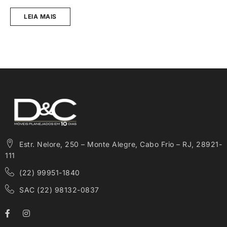
u
LEIA MAIS
Estr. Nelore, 250 – Monte Alegre, Cabo Frio – RJ, 28921-
111
(22) 99951-1840
SAC (22) 98132-0837